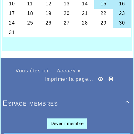
l’AHVL avaient pour certains de tenter l’aventure du
marathon (42,195kms) sur le prestigieux marathon
d’Amsterdam en Hollande, plus modestement à
Bruges chez nos voisins Belges ou Reims pour un
semi-marathon alors que pour d’autres aller
simplement chez les voisins Tourquennois pour la
ème
45
édition des Boucles créées la même année
que les Foulées d’Halluin en 1974 par un certain
André Wartel à l’époque journaliste sportif à FR3 et
éminent membre de l’UST pratiquement toute son
existence.
Il faut dans un premier temps mettre en avant la
très belle performance d’Ahmed Abousitre au
Vous êtes ici :
Accueil
»
marathon de Bruges qui avait tenté déjà l’aventure
en 2018 à Paris réalisant pour le coup 2h53.24 déjà
Imprimer la page...
une performance honorable pour cet athlète qui a
débuté l’athlétisme sur un tard en 2017 à 34 ans
par le jogging, là, à Bruges après s’être bien préparé
en compagnie de Bernard Décatoire, il devait
Espace membres

améliorer son score de 12mn sur la distance passant
ème
à 2h41.41 en terminant à une très belle 7
place
er
et 1
Français dans une épreuve remportée par le
Belge Van Schuerbeeck en 2h21.56, à 36 ans, ce
Devenir membre
jeune athlète encore neuf peut encore espérer
quelques années pour tenter de faire encore mieux,