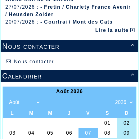
27/07/2026 :
- Fretin / Charlety France Avenir
/ Heusden Zolder
20/07/2026 :
- Courtrai / Mont des Cats
13/07/2026 :
- Lyon / Meeting Abeilles /
Lire la suite
Régionaux /
Nous contacter

Nous contacter
Calendrier

Les enfants de Ahmed Abousitre fiers de la
performance de leur papa
Une semaine après la belle soirée des Foulées
Halluinoises du week-end dernier, les athlètes de