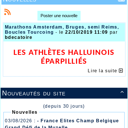
Poster une nouvelle
Marathons Amsterdam, Bruges, semi Reims,
Boucles Tourcoing
- le
22/10/2019 11:09
par
bdecatoire
LES ATHLÈTES HALLUINOIS
ÉPARPILLIÉS
DANS LE NORD DE L’EUROPE
Lire la suite
Nouveautés du site

(depuis 30 jours)
Nouvelles
03/08/2026 :
- France Elites Champ Belgique
Grand Défi de la Muzelle