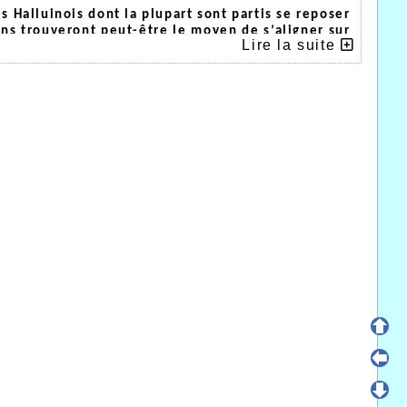
s Halluinois dont la plupart sont partis se reposer
ins trouveront peut-être le moyen de s’aligner sur
Lire la suite
core sur la brèche, à Ninove cette fois-ci avec
 performances internationales dans toutes les
 d’après programme avec un certain succès pour le
ème
 dans une course à sa portée, terminant à la 6
 Baptiste termine sur une bonne note, il pourra se
ation hivernale.
mporter également sur la course terminant second
87, mais Simon plus dans les épreuves courtes
 les athlètes Halluinois sur tous les fronts, les
t ou au Stadium Nord début septembre pour de
Halluinoises » du 12 octobre prochain au centre