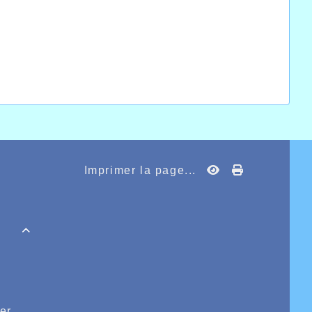
Imprimer la page...

er