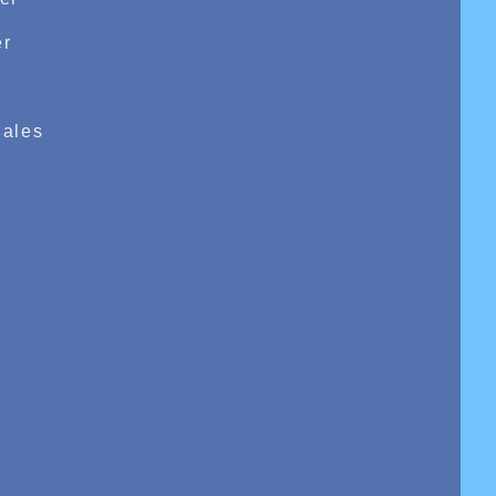
r
e
ales