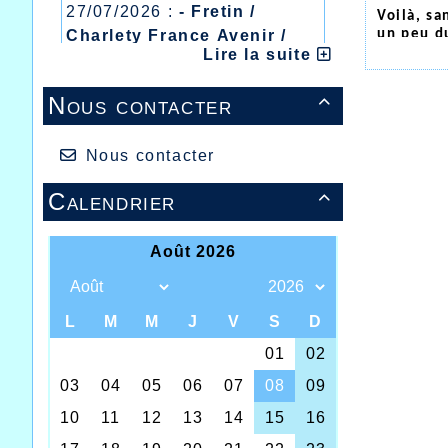
27/07/2026 :
- Fretin /
Voilà, sa
Charlety France Avenir /
un peu du
certaines
Lire la suite
Heusden Zolder
Donc un 
20/07/2026 :
- Courtrai /
encore e
Nous contacter

Mont des Cats
disciplin
13/07/2026 :
- Lyon /
Nos deux
jeune Ba
Meeting Abeilles /
Nous contacter
place en 
Régionaux /
reposer 
Calendrier

Dans la 
en 2.12.
200m/400
Voilà un
dirigea
nouvelle
ville en 