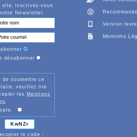
 site, inscrivez-vous
Recommande
notre Newsletter.
Version text
Mentions Lég
'abonner
e désabonner
 de soumettre ce
laire, veuillez lire
cepter les
Mentions
es
.
cepte:
KwNZr
ecopier le code :