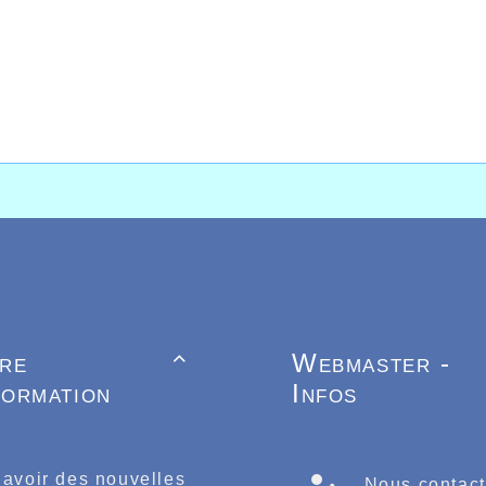
tre
Webmaster -

formation
Infos
 avoir des nouvelles
Nous contact