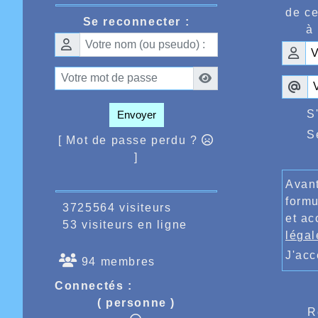
de ce
Se reconnecter :
à 
S
Envoyer
S
[ Mot de passe perdu ?
]
Avant
formu
3725564 visiteurs
et ac
53 visiteurs en ligne
légal
J'ac
94 membres
Connectés :
( personne )
R