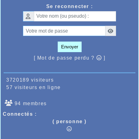
ème
ème
devait réaliser 36.24 terminer 54
et 11
Se reconnecter :
master 1 alors que derrière lui Mohamed Rahili lui
aussi master 1 devait terminer en 37.43 terminer
ème
ème
87
mais 25
master 1 sur quelques 850
sportifs ayant passé la ligne d’arrivée.
Enfin à la Panoramique du Mont des Cats à
Godewaersvelde, Ahmed Abousitre sur la course
ème
des « As » de 13,765kms prenait une belle 7
Envoyer
place en 53.35 dans une épreuve remportée par
Pierre Stieremans en 50.13 sur quelques 1200
[ Mot de passe perdu ?
]
arrivants
3720189 visiteurs
57 visiteurs en ligne
94 membres
Connectés :
( personne )