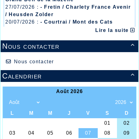
27/07/2026 :
- Fretin / Charlety France Avenir
/ Heusden Zolder
20/07/2026 :
- Courtrai / Mont des Cats
13/07/2026 :
- Lyon / Meeting Abeilles /
Lire la suite
Régionaux /
Léa VAN LIERDE
Nous contacter

Tous ne sont pas encore en vacances et ce samedi
13 juillet 2019, c’est une poignée d’athlètes de
Nous contacter
l’AHVL qui se sont déplacés au Meeting
International de Courtrai en Belgique où le jeune
junior Théo Naassens devait améliorer son record
Calendrier

personnel sur 800m en parcourant les deux tours de
piste en 2.04.70, alors qu’un peu plus tôt, la
médaillée des championnats de France deux
semaines auparavant en espoir Agathe Delahoutre
devait, à son grand désarroi, se retrouver en after-
programme, alors qu’elle avait sans discussion
possible sa place en série 1 ou 2 du Meeting
international, un peu dommage pour Agathe qui
devait dominer assez facilement sa série et
remporter sa course en 2.11.25, il lui reste encore
une grosse course peut-être avant sa coupure