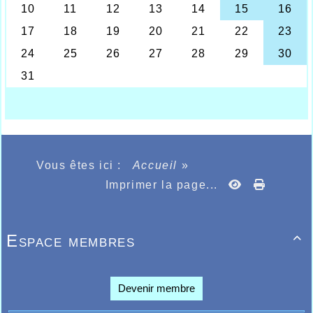
pour les championnats de France, et même si
parfois les conditions météorologiques ne sont pas
très favorables aux performances, il faut
reconnaître que les jaunes et bleus s’en sortent pas
trop mal, à l’image du meeting d’Anzin qui se
déroulait ce mercredi 12 juin dans l’antre
d’athlétisme cher au grand champion Michel
Bernard récemment disparu et qui devait recevoir
pour l’occasion un hommage amplement mérité et
émouvant en compagnie de sa famille présente très
impliquée dans le club Anzinois. Pour les athlètes
Halluinois présents il a fallu jongler avec la pluie et
Vous êtes ici :
Accueil
»
l’orage pour quand même retirer plusieurs records
personnels calculés au nombre de sept sur dix
Imprimer la page...
athlètes. A la qualité des performances il fallait
mettre en avant Agathe Delahoutre sur 800m, venue
pour les derniers réglages avant les régionaux où
Espace membres
elle devait se qualifier pour les championnats de

France « Espoirs » des 29 et 30 Juin à Châteauroux,
à Anzin elle devait faire un cavalier seul en
2.13.69, tout comme aux régionaux à Bruay le
Devenir membre
dimanche suivant championne régionale et
qualifiée pour Châteauroux en 2.12.49, elle peut