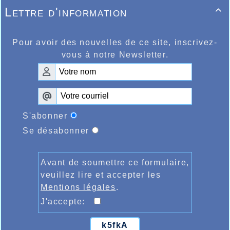
400m en 54.15 et de l’autre cadet Fabio De Filippis
Lettre d'information

sur 1500m en 4.19.66, les 2.00.73 sur 800m de
Salim Bouaoud, les 14.03 sur 100m de la junior
Anaïs Courtois, les 12.57 de Quentin Soldera sur
Pour avoir des nouvelles de ce site, inscrivez-
100m.
vous à notre Newsletter.
NOUVEAU RECORD DU CLUB ET L’ARGENT POUR
LEA VAN LIERDE
AU 3000m MARCHE MINIME
S'abonner
Se désabonner
Avant de soumettre ce formulaire,
veuillez lire et accepter les
Mentions légales
.
J'accepte:
k5fkA