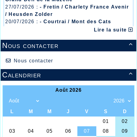
27/07/2026 :
- Fretin / Charlety France Avenir
/ Heusden Zolder
20/07/2026 :
- Courtrai / Mont des Cats
13/07/2026 :
- Lyon / Meeting Abeilles /
Lire la suite
Régionaux /
Nous contacter

Nous contacter
Calendrier

Agathe Delahoutre Championne Régionale sur 800m
seniors
La saison d’athlétisme est maintenant bien
entamée, et les athlètes Halluinois sont, soit à la
recherche d’améliorations de leurs records
personnels, soit à la recherche de qualifications