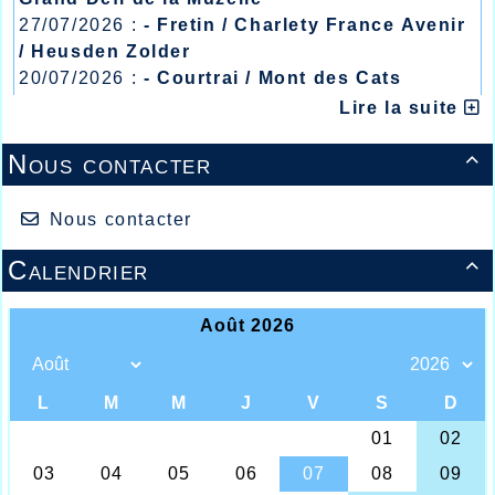
27/07/2026 :
- Fretin / Charlety France Avenir
/ Heusden Zolder
20/07/2026 :
- Courtrai / Mont des Cats
13/07/2026 :
- Lyon / Meeting Abeilles /
Lire la suite
Régionaux /
Nous contacter

Le week-end dernier c’est à Lens, au stade Léo
Lagrange que se réunissaient les athlètes de l’AHVL
pour le premier tour des interclubs, concourant
Nous contacter
pour la nationale 3 avec pour opposition
Haubourdin, Somain, Anzin, Lens, St Amand, et
Calendrier

même si au départ les Halluinois auraient aimé
réaliser un score leur permettant de se maintenir
en nationale 3, les athlètes de pointes blessés dans
l’équipe tels qu’Agathe Delahoutre, Emma
Meirhaeghe, Justin Jude, la mise au repos après son
marathon record il y a une semaine de Thomas
Deleu, devaient peser lourd dans la balance plus
quelques disciplines sans Halluinois, la tâche
semblait dès le départ assez ardue, et c’est un total
de 29806 points qui devait reléguer les jaunes et
ème
bleus à la 5
place du match remporté par