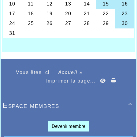
Haubourdin LW. Heureusement Agathe Penet devait
à elle seule ramener quelques 1639 points avec
14.53 au 100m haies et 1m45 au saut en hauteur, il
fallait quand même relever les performances
d’Anaïs Courtois sur 200m 28.59 de Léa
Vanhaverbeke sur 800m 2.37.24, 14.11 d’Eponine
Deribreux et 14.31 Laura Bevière toutes deux sur
100m, les 5.31.42 d’Elisa Debay et les 5.41.44 de
Justine Six toutes eux sur 1500m, les 3m92 en
longueur de Julie Deprez, 2.40.41 sur 800m de
Rachel Vanlerberghe, chez les garçons les 11.26
d’Alexis Bouche sur 100m et 5m76 au saut en
longueur, 4.06.56 de Salim Bouaoud sur 1500m, Léo
Vous êtes ici :
Accueil
»
Crowet 10.08.13 au 3000m steeple, 2.03.76 pour
Imprimer la page...
Baptiste Legrand et 2.03.86 pour Antoine Bogaert
tous deux sur 800m, 4.17.87 sur 1500m avec
Maxime Champagnat, 55.00 pour Simon Catoire et
55.50 pour Théo Naassens tous deux sur 400m,
Espace membres

27.03.82 sur le 5000m marche pour Amaury
Lamiaux, 9.31.94 pour Julien Parent et 9.41.89 pour
Fabio De Filippis tous deux sur 3000m, 12.26 sur
100m pour Quentin Soldera, 1m55 en hauteur pour
Devenir membre
Baptiste Legrand, 25.36 sur 200m pour Antoine
Catoire.