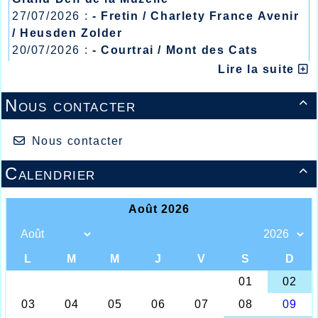
27/07/2026 :
- Fretin / Charlety France Avenir
/ Heusden Zolder
20/07/2026 :
- Courtrai / Mont des Cats
13/07/2026 :
- Lyon / Meeting Abeilles /
Lire la suite
Régionaux /
Nous contacter

Nous contacter
Nos valeureux "Masters"
Calendrier

Une fois de plus l’écrin indoor de Liévin était
réquisitionné pour accueillir les championnats de
France « Masters » qui chaque année démontrent un
niveau de plus en plus performant chez nos anciens
qui pour beaucoup font de plus en plus jeunes de
par le niveau de performances impressionnants, à
partir de 35 ans et ce jusqu’à…. Plus de 80 ans c’est
sur 3 jours que les courses et concours se sont
déroulés dans une ambiance bon enfant, sans
prétention ni pression, ce qui fait le charme de tous
ces passionnés de l’athlétisme pur venus des 4