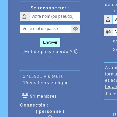
performa
de ce
Se reconnecter :
à 
Enfin au 
en 1h06.
S
Envoyer
S
[ Mot de passe perdu ?
]
Avant
formu
3715921 visiteurs
et ac
15 visiteurs en ligne
légal
J'ac
94 membres
Connectés :
( personne )
R