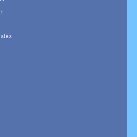
is :
r
e
de place chez les cadets du jeune Quentin Dekeister
ales