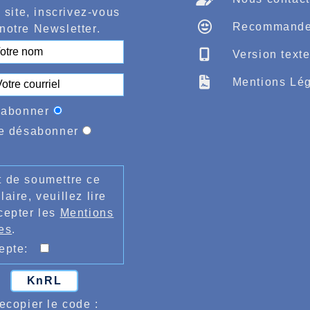
ème
nce de Bruno Allard, 7
masters 2 en 1h25.34
 site, inscrivez-vous
Les résultats Halluino
Recommande
notre Newsletter.
Ici
Version text
Trail du Val Joly, sur 11kms il fallait remarquer la secon
20.
Mentions Lég
'abonner
e désabonner
 de soumettre ce
laire, veuillez lire
cepter les
Mentions
es
.
cepte:
KnRL
ecopier le code :