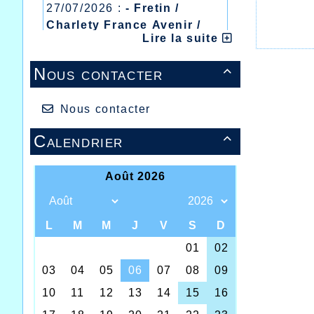
27/07/2026 :
- Fretin /
Charlety France Avenir /
Lire la suite
Heusden Zolder
20/07/2026 :
- Courtrai /
Nous contacter

Mont des Cats
13/07/2026 :
- Lyon /
Meeting Abeilles /
Nous contacter
Régionaux /
Calendrier
