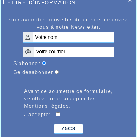
Lettre d'information

http://bases.athle.com/asp.net/liste.aspx?
frmbase=resultats&frmmode=1&pardisplay=1&frmesp
Voilà une année qui se termine pour
Pour avoir des nouvelles de ce site, inscrivez-
l’AHVL, très riche en résultats, le Comité
vous à notre Newsletter.
ainsi que les juges et les athlètes vous
souhaitent à tous une excellente année
2019 avec la santé, joie, bonheur et
réussite.
S'abonner
Se désabonner
Avant de soumettre ce formulaire,
veuillez lire et accepter les
Mentions légales
.
J'accepte:
Z5C3