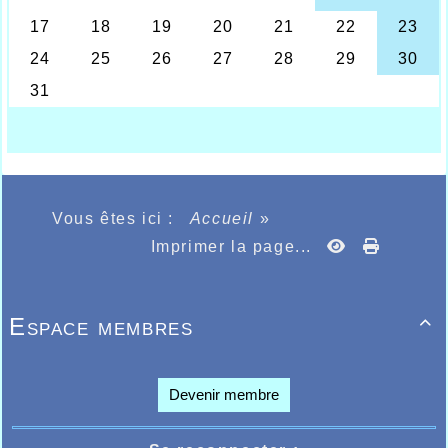
Agathe Delahoutre gagne le Jean Vilet cross court
Encore un week-end chargé pour les jaunes et bleus
Vous êtes ici :
Accueil
»
du club d’athlétisme d’Halluin qui se sont déplacés
pour la plupart à Liévin dans la fabuleuse salle ou à
Imprimer la page...
ème
l’occasion du 75
anniversaire du traditionnel
cross Jean Vilet, classique des classiques de la
région en matière de cross-country qui pour cette
édition 2018 semble retrouver un meilleur attrait
Espace membres

aux yeux des athlètes par une participation plus
conséquente que les dernières années sur le circuit
du Val de Souchez où un très beau parcours de
cross-country sélectif attire de nouveau de plus en
Devenir membre
plus de monde car c’est 775 résultats qui furent
enregistrés.