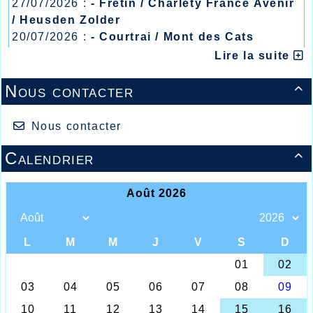
27/07/2026 :
- Fretin / Charlety France Avenir
/ Heusden Zolder
20/07/2026 :
- Courtrai / Mont des Cats
13/07/2026 :
- Lyon / Meeting Abeilles /
Lire la suite
Les Halluinois à Fontainebleau Avon
Régionaux /
Nous contacter
C’est dans la forêt de Fontainebleau que se sont

déroulés les championnats de France de Marche
Nordique en compétition où 3 athlètes de l’AHVL
Nous contacter
étaient qualifiés, une féminine et deux masculins
tous trois pour une « sortie » de 14,5kms dans ce
Calendrier
cadre boisé, quelques 260 athlètes des deux sexes

devaient aller au bout de l’épreuve, et les
Halluinois devaient bien se comporter avec une très
belle place de Sylviane Roelens qui devait terminer
ème
22
dans sa catégorie « Master 2 », Sylviane très
investie au club Halluinois dans le groupe des
marcheurs Nordiques se voyait là terminer au
ème
scratch à la 196
place couvrant la distance en
1h55.53 alors que le précurseur de l’activité au club
et entraîneur de l’important groupe de marcheurs
nordiques de l’AHVL, Jean-Pierre Robert prenait une
ème
ème
très belle 9
place en « Master 3 » et la 183