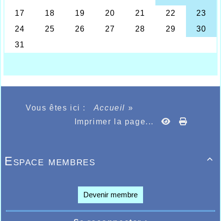
au scratch en 1h55.12 puis bonne prestation
également de Jean-Pierre Jourdain en « master 1 »
ème
ème
à la 34
place et 200
au général en 1h56.37,
l’épreuve était remportée par Franz Liskowitch en
1h29.51 chez les hommes et par Nathalie Jaunet en
1h35.04 qui est master 2.
Bravo à nos trois représentants jaunes et bleus qui,
à n’en pas douter, feront sans aucun doute des
émules qui tenteront de se qualifier pour les
championnats à venir.
Vous êtes ici :
Accueil
»
Imprimer la page...
Espace membres

Devenir membre