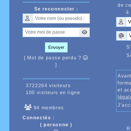
Toujours
de ce
retour en
Se reconnecter :
à 
égalemen
avait co
aux cham
Les cour
nombre d
S
Envoyer
S
[ Mot de passe perdu ?
]
Avant
formu
3722264 visiteurs
et ac
100 visiteurs en ligne
légal
J'ac
94 membres
Connectés :
( personne )
R