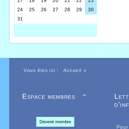
Pour bea
automnal
2019. Il
les cham
cross, sa
Vous êtes ici :
Accueil
»
Et en ce
septembr
honorabl
rails pou
Espace membres
Let
plus qu’

d'in
Dans le 
niveau in
ce 10kms
laisser 
Devenir membre
Pour