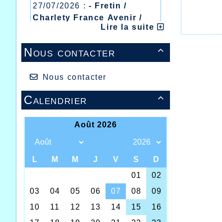
27/07/2026 :
- Fretin /
Charlety France Avenir /
Lire la suite
Heusden Zolder
20/07/2026 :
- Courtrai /
Nous contacter

Mont des Cats
13/07/2026 :
- Lyon /
Meeting Abeilles /
Nous contacter
Régionaux /
Calendrier
