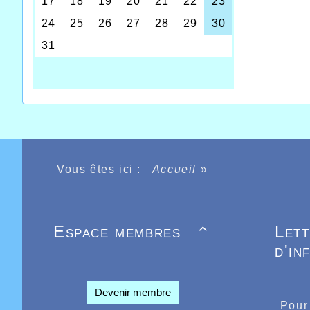
champion
Marquette
de la rég
dont le 
l’ampleu
conditio
Agathe D
le succè
14 juillet
Tous les 
53.41 ju
pour Bapt
Arrive d
Vous êtes ici :
Accueil
»
Lierde q
Espace membres
Let

d'in
Devenir membre
Pour