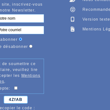
 site, inscrivez-vous
Recommande
notre Newsletter.
Version text
Mentions Lég
'abonner
e désabonner
 de soumettre ce
laire, veuillez lire
cepter les
Mentions
es
.
cepte:
4ZfAB
ecopier le code :