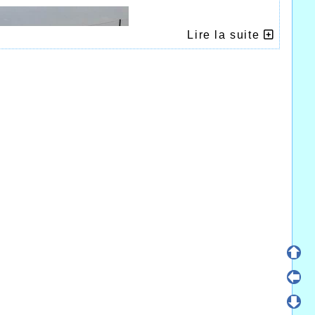
Lire la suite
uette
uillet pour les athlètes Halluinois, après les