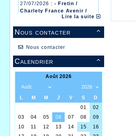
27/07/2026 :
- Fretin /
Charlety France Avenir /
Lire la suite
Heusden Zolder
20/07/2026 :
- Courtrai /
Nous contacter

Mont des Cats
13/07/2026 :
- Lyon /
Meeting Abeilles /
Nous contacter
Régionaux /
Calendrier

Les chos