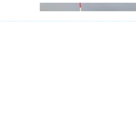
Les Halluinois à Marq
es semblent se calmer un peu en ce début de mois de j
er