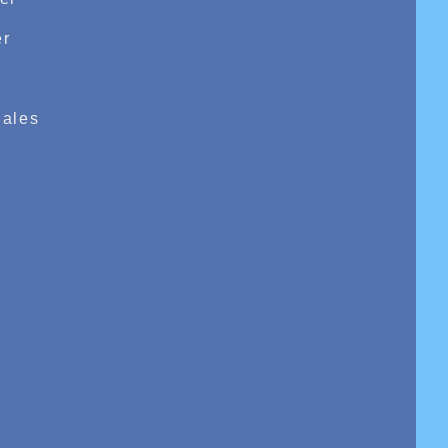
r
e
ales