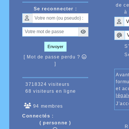
de ce
Se reconnecter :
à 
S
Envoyer
S
[ Mot de passe perdu ?
]
Avant
formu
3718324 visiteurs
et ac
68 visiteurs en ligne
légal
J'ac
94 membres
Connectés :
( personne )
R