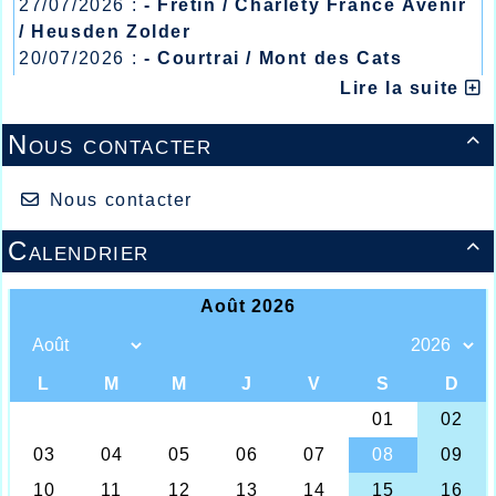
27/07/2026 :
- Fretin / Charlety France Avenir
/ Heusden Zolder
20/07/2026 :
- Courtrai / Mont des Cats
13/07/2026 :
- Lyon / Meeting Abeilles /
Lire la suite
Régionaux /
Nous contacter

Nous contacter
Calendrier

Les podiums du week-end (Secours Populaire)
Pour ce week-end très froid, les athlètes de l’AHVL
étaient une fois de plus en déplacement, les uns
sur la côte au semi-marathon du carnaval à
Dunkerque, d’autres pour la bonne cause à la course
des « Copains du Monde » au bénéfice du Secours
Populaire au Pré du Hem à Armentières, et pour les
plus jeunes à Lille en salle.
C’est pour tenter de réaliser une performance au
semi-marathon que quelques six athlètes Halluinois