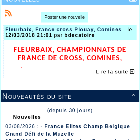
Poster une nouvelle
Fleurbaix, France cross Plouay, Comines
- le
12/03/2018 21:01
par
bdecatoire
FLEURBAIX, CHAMPIONNATS DE
FRANCE DE CROSS, COMINES,
L’AHVL SUR TOUS LES FRONTS
Lire la suite
Nouveautés du site

(depuis 30 jours)
Nouvelles
03/08/2026 :
- France Elites Champ Belgique
Grand Défi de la Muzelle