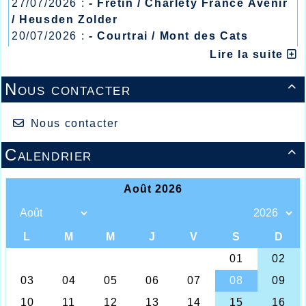
27/07/2026 :
- Fretin / Charlety France Avenir
/ Heusden Zolder
20/07/2026 :
- Courtrai / Mont des Cats
13/07/2026 :
- Lyon / Meeting Abeilles /
Lire la suite
Régionaux /
Nous contacter

Nous contacter
Calendrier

La jeune Léa Van Lierde porte drapeau Nord
Toujours en déplacement les athlètes de l’AHVL et,
ce week-end l’athlétisme en salle était à l’honneur
avec un match inter départementaux à Nogent sur