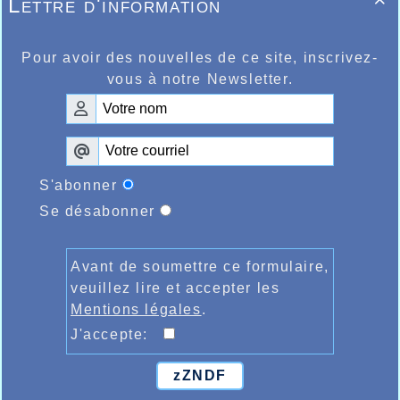
Lettre d'information

sur le 3000m très belle course également de Salim
ème
Bouaoub, 7
en 8.53.62 devant Maxime
Champagnat 8.54.61 et Léo Crowet 8.59.08. Salim et
Pour avoir des nouvelles de ce site, inscrivez-
Léo seront au départ du 1500m régional du meeting
de ce mardi 13 février avec l’espoir de s’améliorer
vous à notre Newsletter.
encore sur la distance.
S'abonner
Se désabonner
Avant de soumettre ce formulaire,
veuillez lire et accepter les
Mentions légales
.
J'accepte:
zZNDF