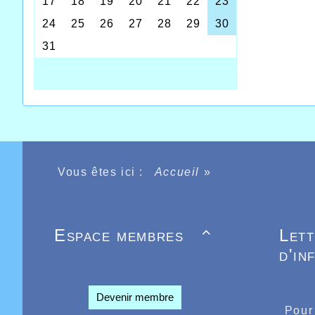
Vous êtes ici :
Accueil
»
Encore u
janvier v
mettre e
Espace membres
Let

continge
d'in
France d
déplacem
A Liévin
Devenir membre
ème
6
en 4
Pour