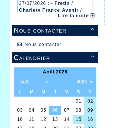
27/07/2026 :
- Fretin /
Charlety France Avenir /
Lire la suite
Heusden Zolder
20/07/2026 :
- Courtrai /
Nous contacter

Mont des Cats
13/07/2026 :
- Lyon /
Meeting Abeilles /
Nous contacter
Régionaux /
Calendrier
