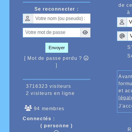
même dis
de ce
Engelber
Se reconnecter :
à 
Le samed
compétit
catégorie
Le lende
rassembl
S
Envoyer
course m
chez les
S
[ Mot de passe perdu ?
une qual
poussine
]
Hamouda 
long sen
Avant
terminan
formu
3716323 visiteurs
février p
et ac
2 visiteurs en ligne
Côté masc
légal
Jude réal
J'ac
Crowet 7
94 membres
sur la mê
è
Connectés :
belle 9
ème
10
, à
( personne )
R
Braz.