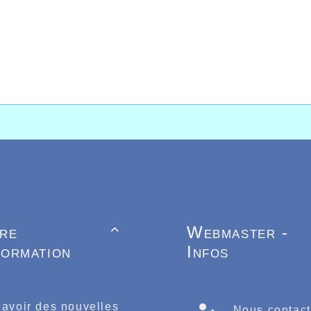
Titre pour Elea DUFO
ne semaine très chargée pour le club d’athlétisme d’Hallu
oyait quatre de ses athlètes de demi-fond participer à l
n jambes pour le championnat Départemental de cross
tre
Webmaster -

nt du club pour ce premier grand championnat hivernal 
formation
Infos
e la discipline qui se déroulera le 4 février à Auby où
ent à l’échéance nationale du 11 mars 2018 à Plouay en B
 belles performances des 4 Halluinois sur 1500m, Salim 
ème
.15.18, Aurélien Pinck 7
en 4.16.65, alors que chez 
 avoir des nouvelles
Nous contact