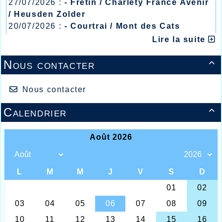
27/07/2026 :
- Fretin / Charlety France Avenir
/ Heusden Zolder
20/07/2026 :
- Courtrai / Mont des Cats
13/07/2026 :
- Lyon / Meeting Abeilles /
Lire la suite
Régionaux /
Nous contacter

Lucie JULIEN / Léa VAN LIERDE
Nous contacter
L’année 2018 vient de débuter, et déjà un nouveau
Calendrier
record du club d’athlétisme d’Halluin a été établi à

l’occasion des championnats Départementaux
minimes en salle qui se sont déroulés à Liévin où la
jeune minime Léa Van Lierde devait établir un beau
record du 3000m marche indoor en remportant
l’épreuve en 18.45.05, belle performance de Léa
qui dans cette même compétition se classait à la
ème
38
place du triathlon réalisant 7.92 sur le 50m
plat ainsi que 3m63 au saut en longueur, les 3
épreuves devaient lui rapporter 71 points, sur ce
championnat, il fallait faire également ressortir la
ème
33
place au triathlon de Lucie Julien qui devait