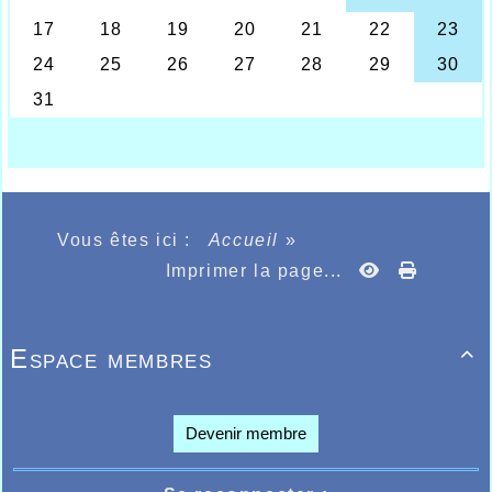
réaliser un très bon 50m plat en 7.46, sauter 1m24
en hauteur et 4m17 en longueur totalisant 73
points pour les 3 épreuves. Le tout sur 93 minimes
filles classées.
Le lendemain à la journée qualificative de marche
en salle, la cadette Auriane Laval devait elle aussi
marcher 3000m, terminant en 19.07.95, nouveau
ème
ème
record personnel, à la 7
place et 4
dans sa
catégorie.
Vous êtes ici :
Accueil
»
Imprimer la page...
Espace membres

Devenir membre