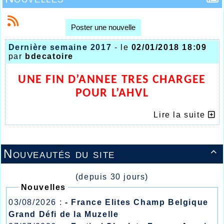
Poster une nouvelle
Dernière semaine 2017
- le
02/01/2018 18:09
par
bdecatoire
UNE FIN D’ANNEE TRES CHARGEE
POUR L’AHVL
Pas de répit pour l’AHVL et pas de trêve pour
Lire la suite
l’athlétisme en cette dernière semaine de l’année
2017 où sur plusieurs fronts des jeunes aux moins
jeunes, les jaunes et bleus se sont déplacés plus ou
moins loin.
Nouveautés du site

Dans un premier temps le mardi 26 décembre,
lendemain de Noël où quelques jeunes athlètes se
(depuis 30 jours)
déplaçaient à Gand pour une compétition en salle
Nouvelles
qui devait voir la victoire d’Agathe Penet sur le 60m
03/08/2026 :
- France Elites Champ Belgique
haies 8.95, Laurine Dalle réalisait 8.85 sur 60m plat
Grand Défi de la Muzelle
alors qu’Anaïs Courtois sur 60m plat 8.96 et 30.62
sur 200m.