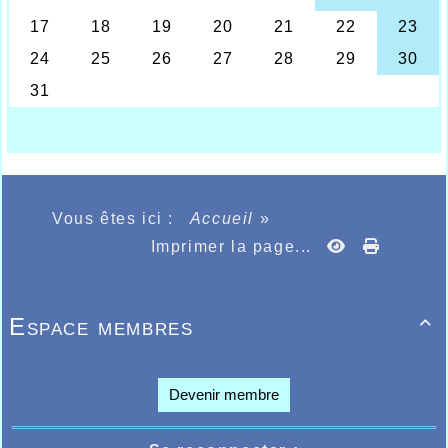
les Jeunes salle Michel Bernard
Le lendemain les plus jeunes encore avaient
rendez-vous au stade Wancquet où leur était servi
le goûter de fin d’année suivi d’une projection à la
salle du Familia, et c’est 70 enfants qui devaient
être présents pour ce rendez-vous convivial et
festif organisé par Aurélien Pinck en compagnie de
quelques volontaires et bénévoles du club. Un
grand «Bravo » à Aurélien qui a réussi à sensibiliser
bon nombre d’enfants.
Vous êtes ici :
Accueil
»
Imprimer la page...
Espace membres

Devenir membre