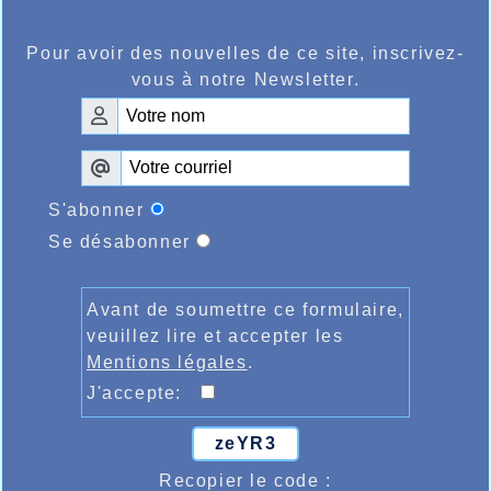
toutes les forces seront sans doute rassemblées,
sans oublier le jeudi précédent à Liévin où
quelques uns participeront à la soirée régionale en
Pour avoir des nouvelles de ce site, inscrivez-
salle.
vous à notre Newsletter.
S'abonner
Se désabonner
Avant de soumettre ce formulaire,
veuillez lire et accepter les
Mentions légales
.
J'accepte:
zeYR3
Recopier le code :