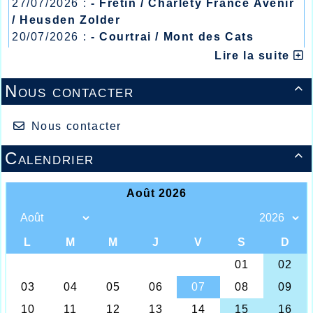
27/07/2026 :
- Fretin / Charlety France Avenir
/ Heusden Zolder
20/07/2026 :
- Courtrai / Mont des Cats
13/07/2026 :
- Lyon / Meeting Abeilles /
Lire la suite
Régionaux /
Nous contacter

Nous contacter
Calendrier

Les minimes à Wattignies avec le juge fédéral de
l'AHVL Christian Lasou
Les marcheurs Nordiques à Roncq
Ce n’est pas les conditions atmosphériques
déplorables de ce week-end qui ont fait reculer les
athlètes de l’AHVL à se déplacer, pour les jeunes
minimes en salle à Wattignies, pour les plus anciens
et adeptes de la marche nordique un peu plus près à
Roncq.
A Wattignies tout d’abord où le comité du Nord