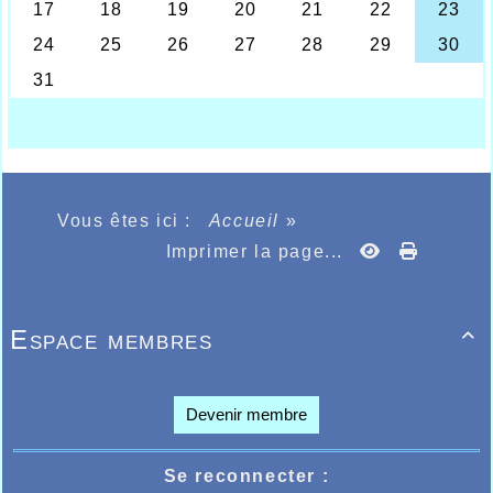
licenciés de l'AHVL dans la discipline qui se
sont montrés décidés et compétents en la
matière.
Une initiative à renouveler dans l'avenir avec
l'espoir de voir plus de monde et d'avoir des
conditions atmosphériques meilleures.
Vous êtes ici :
Accueil
»
Imprimer la page...
Espace membres

Devenir membre
Se reconnecter :