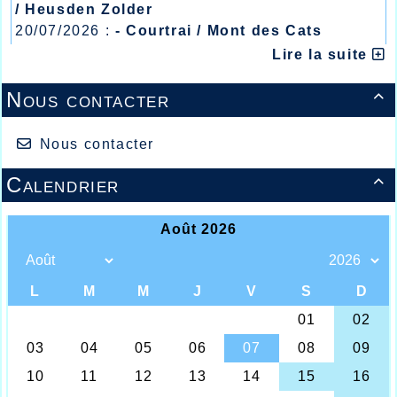
/ Heusden Zolder
20/07/2026 :
- Courtrai / Mont des Cats
13/07/2026 :
- Lyon / Meeting Abeilles /
Lire la suite
Régionaux /
Nous contacter

Nous contacter
C'est à l'initiative du responsable de la "Marche
Calendrier

Nordique" Jean-Pierre Robert que le week-end
dernier, le Samedi 2 Décembre s'est déroulé au
Stade Wancquet de 10h00 la matin à 17h00 le
soir le Téléthon où l'AHVL, par le biais de la
Marche Nordique accueillait les personnes
voulant faire un don pour cette campagne
caritative importante pour la recherche sur les
maladies des enfants atteints de myopathie.
Les conditions atmosphérique assez difficiles
du week-end dernier et le décalage avec la
couverture médiatique non pas attirées la
grande foule, mais les quelques 30 personnes
présentes ont pu découvrir cette activité
athlétique en plein essor sous la houlette des