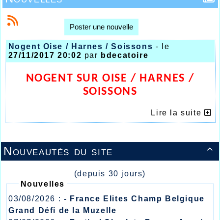
Poster une nouvelle
Nogent Oise / Harnes / Soissons
- le
27/11/2017 20:02
par
bdecatoire
NOGENT SUR OISE / HARNES /
SOISSONS
LES DEPLACEMENTS DU WEEK-END
Lire la suite
Nouveautés du site

(depuis 30 jours)
Nouvelles
03/08/2026 :
- France Elites Champ Belgique
Grand Défi de la Muzelle