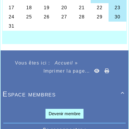
ème
ème
que Xavier Batieau prenait la 106
place et 56
master. Chez les poussins masculins, le jeune
ème
Esteban Van Lierde prenait la 87
place, alors que
sur le cross court, le cadet Quentin Dekeister
prenait la 98ème place et 20ème dans sa catégorie
et Philippe Jourdain terminait 102ème et 29ème
dans sa catégorie master 1.
LEO CROWET REMPORTE LE CROSS DE
SOISSONS
Vous êtes ici :
Accueil
»
Il fallait remarquer également durant le week-end
le déplacement du senior Léo Crowet qui en visite
Imprimer la page...
dans sa famille dans l'Aisne sur Soissons devait
participer au cross organisé par le club de la ville,
Léo s'imposait assez facilement sur le cross long de
Espace membres

9kms, Léo qui cet hiver sera sans doute un des
leaders de l'équipe du cross long pour l'AHVL.
Devenir membre