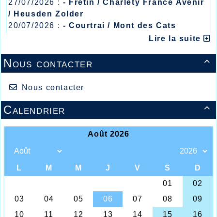
27/07/2026 :
- Fretin / Charlety France Avenir
/ Heusden Zolder
20/07/2026 :
- Courtrai / Mont des Cats
13/07/2026 :
- Lyon / Meeting Abeilles /
Lire la suite
Régionaux /
Nous contacter

Les Halluinois à Nogent
Week-end un peu plus calme pour les athlètes
Nous contacter
Halluinois où seul deux déplacements devaient
attirer l’attention.
Calendrier

Tout d’abord à Nogent sur Oise où 3 athlètes
avaient fait le déplacement, la junior Julie Deprez
qui gagnait sa finale en 8.74 après avoir couru en
série plus rapidement en 8.67, l’autre junior fille
Anaïs Courtois qui sur 60m devait réaliser 9.14 et
en finale 9.06, puis le cadet Maxence Verheu qui lui
toujours sur 60m réalisait en série 8.36 pour
ème
terminer 3
de sa finale en 8.32.
Il y avait également le cross de Harnes dans le Pas
de Calais où sur le cross long Franck Van Lierde
ème
ème
terminait 72
au scratch et 29
master, alors