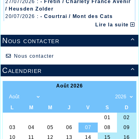
27/07/2026 :
- Fretin / Charlety France Avenir
/ Heusden Zolder
20/07/2026 :
- Courtrai / Mont des Cats
13/07/2026 :
- Lyon / Meeting Abeilles /
Lire la suite
Régionaux /
Nous contacter

Nous contacter
Calendrier

Alain GHESQUIERE à l'arrivée du marathon de
Porto
Si ce week-end a été plutôt calme pour les athlètes
de l’AHVL qui la semaine prochaine se retrouveront
en masse au cross du Bois Leurent à Roncq, un
résultat est arrivé un peu tardivement au
secrétariat du club, celui du master Alain