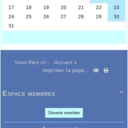
ème
distance en 32.51 terminant à la 6
place,
réalisant là le minima pour les championnats de
France du 10kms route au même titre que le master
2 (plus de 50 ans) Alain Ghesquière lui aussi sous la
ème
barre des qualifications terminant en 36.19, 25
er
mais 1
des masters 2, ainsi que l’espoir féminine
Delphine Méloni qui réalisait 40.04, billet pour le
ème
championnat de France, terminant 93
au scratch
ème
et 2
espoir féminine.
Les résultats des Halluinois en cliquant ci-dessous.
Vous êtes ici :
Accueil
»
http://bases.athle.com/asp.net/liste.aspx?
Imprimer la page...
frmbase=resultats&frmmode=1&pardisplay=1&frmesp
A Gravelines, aux boucles de l’AA, Anthony
Putéanus, à peine remis de l’organisation des
Foulées de la semaine précédente, se devait de
Espace membres

faire une petite compétition afin de se préparer
pour le championnat de France du 10kms de la
semaine prochaine à Aubagne dans le sud, il devait
ème
prendre la 3
place du 5,7kms
Devenir membre
Au marathon d’Amsterdam, ils étaient 3 athlètes
Halluinois à faire le déplacement, il faut noter que