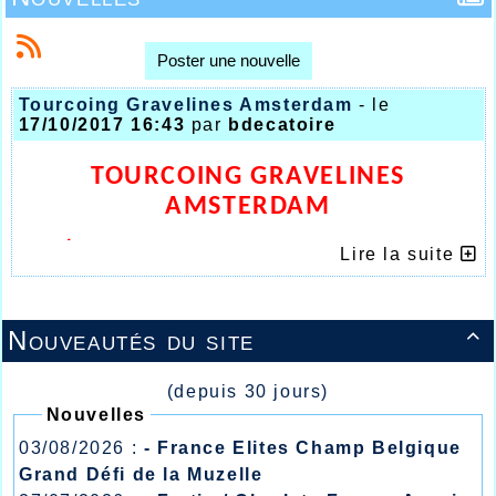
Poster une nouvelle
Tourcoing Gravelines Amsterdam
- le
17/10/2017 16:43
par
bdecatoire
TOURCOING GRAVELINES
AMSTERDAM
L’ATHLETISME HALLUINOIS SUR
Lire la suite
TOUS LES FRONTS
Nouveautés du site

(depuis 30 jours)
Nouvelles
03/08/2026 :
- France Elites Champ Belgique
Grand Défi de la Muzelle