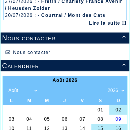
27/07/2026 :
- Fretin / Charlety France Avenir
/ Heusden Zolder
20/07/2026 :
- Courtrai / Mont des Cats
13/07/2026 :
- Lyon / Meeting Abeilles /
Lire la suite
Régionaux /
Nous contacter

Nous contacter
Calendrier

Thomas / Alain / Delphine / Souleiman
Une semaine après les Foulées Halluinoises, les
traditionnelles Boucles Tourquennoises ont
bénéficié d’une température et de conditions
atmosphériques nettement plus clémentes qu’une
ème
semaine plus tôt, et pour leur 44
édition le
nombre de participants par ce beau soleil automnal
devait être impressionnant et quelques 13 athlètes
de l’AHVL étaient au départ du 10kms. Le plus
rapide devait être Thomas Deleu à couvrir la