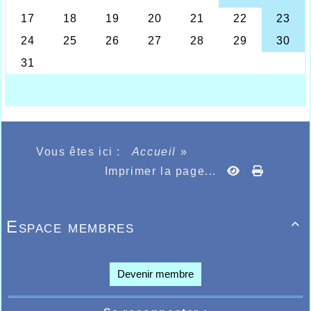
Bouaoud, la meilleure féminine Marine Gochon de
Tourcoing, le 2kms benjamins minimes par le jeune
Polonais Rabkowski Kacper la meilleure fille
également Polonaise Julia Korawleska.
Félicitations à l’équipe d’organisation emmenée par
Anthony Putéanus et Grégory Meirhaeghe qui a
changé cette année et qui reste dans l’esprit initial
des Foulées créées en 1975 par Marcel Décatoire
suivi pendant près de 33 ans par son fils Bernard.
Les résultats des athlètes Halluinois :
Vous êtes ici :
Accueil
»
http://bases.athle.com/asp.net/liste.aspx?
Imprimer la page...
frmbase=resultats&frmmode=1&pardisplay=1&frmesp
Espace membres

Devenir membre