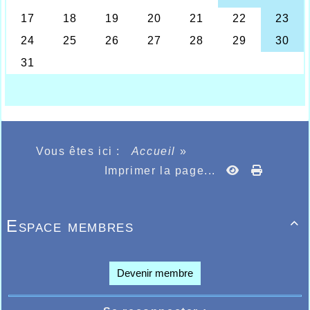
Jean-Pierre ROBERT
Les années se suivent et ne se ressemblent pas
toujours, notre marcheur nordique Jean-Pierre
Robert a pu le constater durant ce week-end où il
s’était déplacé, comme maintenant depuis plusieurs
années aux 100kms de Millau en Aveyron où, l’an
denier il avait réalisé une performance tout à fait
étonnante pour ce septuagénaire toujours très actif
et entraîneur de la discipline à l’AHVL, mais Jean-
Vous êtes ici :
Accueil
»
Pierre avait ces dernières semaines connu quelques
Imprimer la page...
soucis de santé qui l’avaient obligé de cesser son
activité et surtout la ralentir, inscrit depuis
longtemps il a honoré son engagement en se
présentant au départ, mais les conditions
Espace membres

atmosphériques devaient également le mettre
peut-être un peu plus en difficulté, l’an dernier un
temps superbe avait accompagné les participants,
ce fut loin d’être le cas cette année et les 1250
Devenir membre
participants devaient braver la pluie une partie de
leur épreuve devenue bien longue. Jean-Pierre
ème
devait en terminer après 18h59.22. 16
dans sa