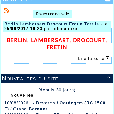
Poster une nouvelle
Berlin Lambersart Drocourt Fretin Terrils
- le
25/09/2017 19:23
par
bdecatoire
BERLIN, LAMBERSART, DROCOURT,
FRETIN
L’AHVL SUR TOUS LES FRONTS
Lire la suite
Nouveautés du site

(depuis 30 jours)
Nouvelles
10/08/2026 :
- Beveren / Oordegem (RC 1500
F) / Grand Bornant