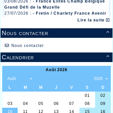
03/08/2026 :
- France Elites Champ Belgique
Grand Défi de la Muzelle
27/07/2026 :
- Fretin / Charlety France Avenir
/ Heusden Zolder
Lire la suite
20/07/2026 :
- Courtrai / Mont des Cats
13/07/2026 :
- Lyon / Meeting Abeilles /
Nous contacter

Régionaux /
Nous contacter
Calendrier
