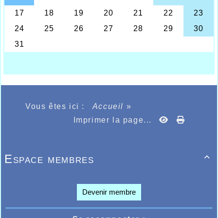
Podium pour Pascale
Le rendez-vous des «trailers» pour cette rentrée de
septembre se situait sur la côte d’opale où le trail
bien nommé de la côte d’opale accueillait un très
grand nombre d’amateurs de nature et de course à
pied où 3 athlètes de l’AHVL étaient présents.
Encore une distinction pour la « master 2 »
Halluinoise Pascale Monnier qui, en compagnie de
deux camarades de club Franck Gheerardyn et
Arnaud Vercaemer étaient au départ de l’épreuve de
Vous êtes ici :
Accueil
»
62kms qui devait être remporté par l’excellent
Imprimer la page...
Thierry Breuil en 4h42.08, alors que Pascale passait
ème
la ligne d’arrivée après 7h02.30 d'effort à la 145
place au scratch mais devait monter sur le podium
des « masters 2 » à la seconde place, tandis que
Espace membres
ème

derrière Franck terminait lui en 7h17.09 à la 191
ème
place au scratch et 64
master 1 et Arnaud en
ème
ème
7h38.27 terminait 277
au scratch et 37
master 2. Le tout sur 552 arrivants.
Devenir membre
Un effort de plus de sept heures ce n’est pas
anodin, félicitons donc ces valeureux «traileurs»