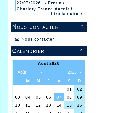
27/07/2026 :
- Fretin /
Charlety France Avenir /
Lire la suite
Heusden Zolder
20/07/2026 :
- Courtrai /
Nous contacter

Mont des Cats
13/07/2026 :
- Lyon /
Meeting Abeilles /
Nous contacter
Régionaux /
Calendrier
