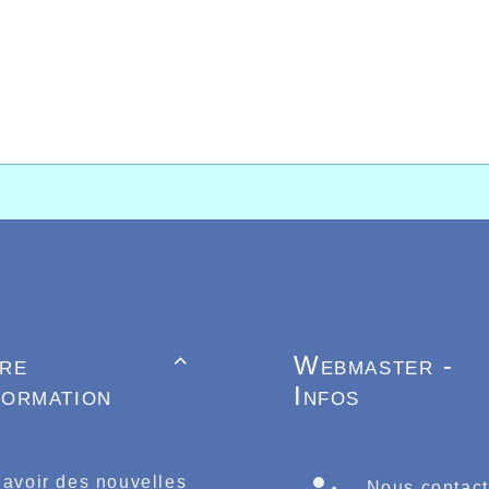
tre
Webmaster -

formation
Infos
 avoir des nouvelles
Nous contact