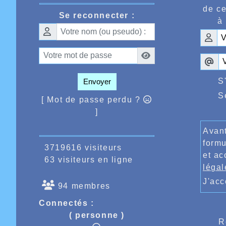
de ce
Se reconnecter :
à 
S
Envoyer
S
[ Mot de passe perdu ?
Après pr
]
Cruz est
reprise d
Avant
1ère fémi
formu
scratch 
3719616 visiteurs
Satisfai
et ac
63 visiteurs en ligne
saison su
légal
un stage
J'ac
Encore b
94 membres
By Berna
Connectés :
( personne )
R