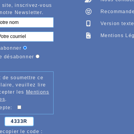
 site, inscrivez-vous
Recommande
notre Newsletter.
Version text
Mentions Lég
'abonner
e désabonner
 de soumettre ce
laire, veuillez lire
cepter les
Mentions
es
.
cepte:
4333R
ecopier le code :