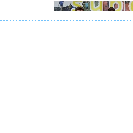
En haut : Jules / Antoin
En bas : Salim