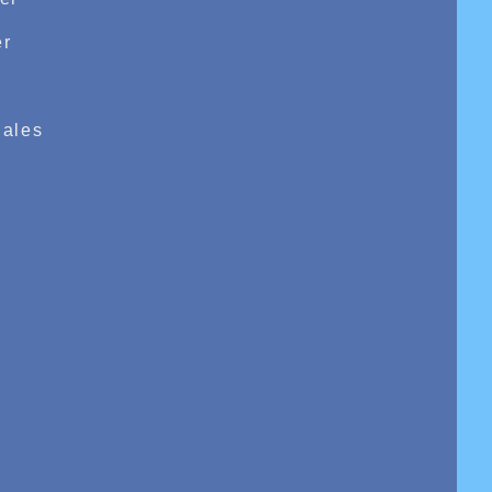
r
e
ales