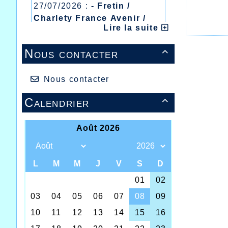
27/07/2026 :
- Fretin /
Charlety France Avenir /
Lire la suite
Heusden Zolder
20/07/2026 :
- Courtrai /
Nous contacter

Mont des Cats
13/07/2026 :
- Lyon /
Meeting Abeilles /
Nous contacter
Régionaux /
Calendrier
