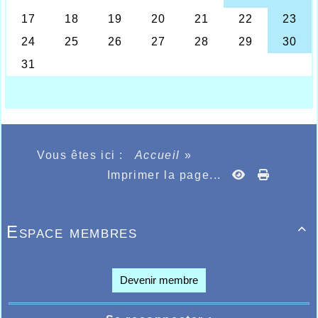
décrochait une très belle troisième place
sous un soleil de plomb. Signalons les
records personnels sur 1000m de Simon
Catoire 3’13’’ 76, de Fabio DeFilippis
3’18’’29 de Léo Fernandes 3’21’’82 . Belle
performance de Léo Thomm qui se classe
26ème au triathlon en réalisant 3’02’’77 sur
1000m, 4m89 en longueur, Lily Batiaux sur
2000m réalisait 8’47’’63. Sur 1000m Camille
Kosak 3’51’’86 Amandine Boutery 4’02’’
et Clémentine Lucas 4’05’’. Alicia Dehenne
6m22 au poids.
Vous êtes ici :
Accueil
»
Quant à Antoine Douvry, il devait battre
son record personnel sur 1000m le jeudi 24
Imprimer la page...
mai lors des districts à Lille en 3’14’’.
Le lendemain, toujours à Maubeuge, c’était
au tour des catégories cadets juniors
espoirs seniors. La compétition se
Espace membres

déroulait sous une forte chaleur, conditions
propices aux sprinters. Agathe Penet sur
100m Haies en cadette remporte le titre de
championne départementale en 14’’85 et
Devenir membre
continue de progresser. Belle 3ème place de
Rachel Vanlerberghe toujours en cadette
qui termine le 200m en 30’’94 et amène un