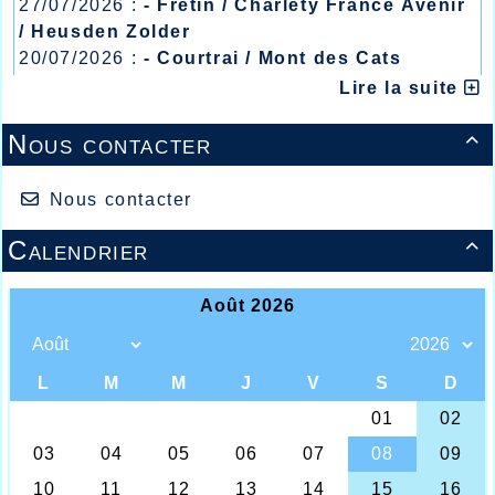
27/07/2026 :
- Fretin / Charlety France Avenir
/ Heusden Zolder
20/07/2026 :
- Courtrai / Mont des Cats
13/07/2026 :
- Lyon / Meeting Abeilles /
Lire la suite
Le stade Léo Lagrange de Maubeuge
Régionaux /
accueillait ce samedi 26 mai les
Nous contacter
championnats départementaux d’athlétisme

pour les 14–15 ans. 12 minimes de l ’AHVL
s’étaient qualifiés lors des phases de
Nous contacter
district. 5 podiums dont 2 titres et de
nombreux records personnels ont été
enregistrés lors des différentes épreuves.
Calendrier

Mariam Oularé a encore impressionné en
réalisant un superbe chrono sur 100m. Elle
réalisait 12’’21 (record du Nord) mais avec
un vent de +2.4m ce nouveau record ne
pourra être validé. En plus du titre sur 100m
elle décrochait également celui au lancer
du poids (10m32). Signalons également sa
troisième place au triathlon – minime 2 avec
106 points. Dounia Belhouari s’est essayée
sur 200m haies (37’’80) et décrochait la
médaille d’argent . Sur 3000m Esteban
Mehnaoui a réalisé 10’50’’95 ( RP) et