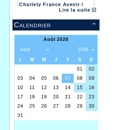
Charlety France Avenir /
Lire la suite
Heusden Zolder
20/07/2026 :
- Courtrai /
Calendrier

Mont des Cats
13/07/2026 :
- Lyon /
Meeting Abeilles /
Régionaux /