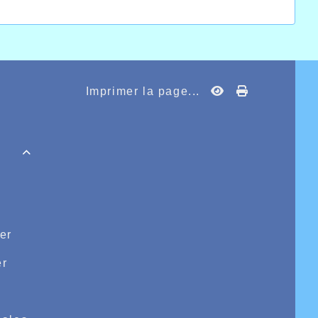
Imprimer la page...

er
r
e