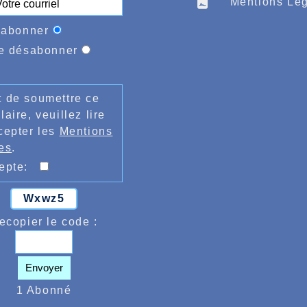
Mentions Lég
'abonner
e désabonner
 de soumettre ce
laire, veuillez lire
cepter les
Mentions
es
.
cepte:
Wxwz5
ecopier le code :
Envoyer
1 Abonné