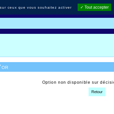
Tout accepter
 sur ceux que vous souhaitez activer
'or
Option non disponible sur décis
Retour