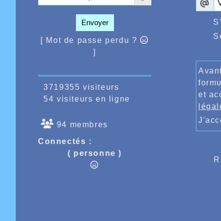
S
Envoyer
S
[ Mot de passe perdu ?
]
Avant
formu
3719355 visiteurs
et ac
54 visiteurs en ligne
légal
J'ac
94 membres
Connectés :
( personne )
R