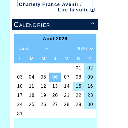
Charlety France Avenir /
Lire la suite
Heusden Zolder
20/07/2026 :
- Courtrai /
Calendrier

Mont des Cats
13/07/2026 :
- Lyon /
Meeting Abeilles /
Régionaux /