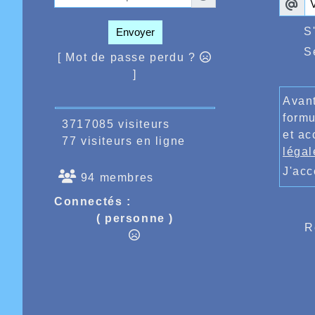
S
Envoyer
S
[ Mot de passe perdu ?
]
Avant
formu
3717085 visiteurs
et ac
77 visiteurs en ligne
légal
J'ac
94 membres
Connectés :
( personne )
R