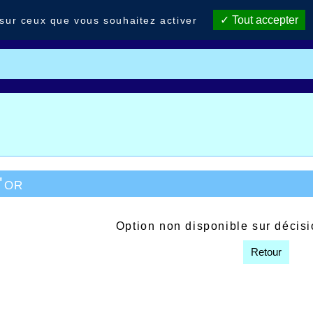
Tout accepter
 sur ceux que vous souhaitez activer
'or
Option non disponible sur décis
Retour