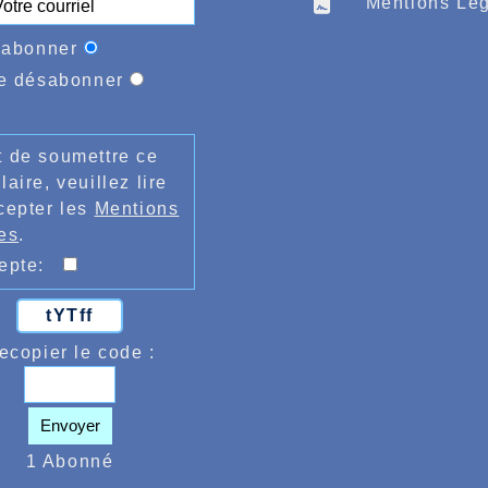
Mentions Lég
'abonner
e désabonner
 de soumettre ce
laire, veuillez lire
cepter les
Mentions
es
.
cepte:
tYTff
ecopier le code :
Envoyer
1 Abonné