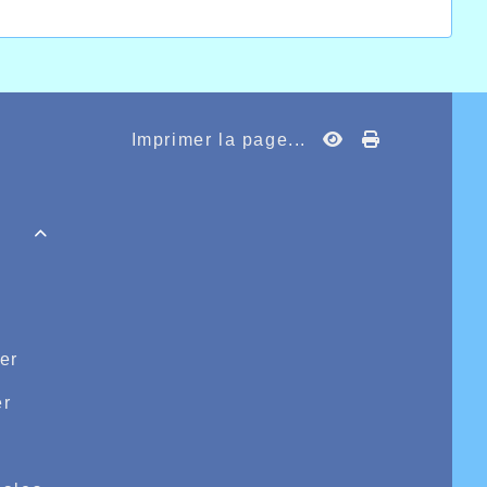
Imprimer la page...

er
r
e