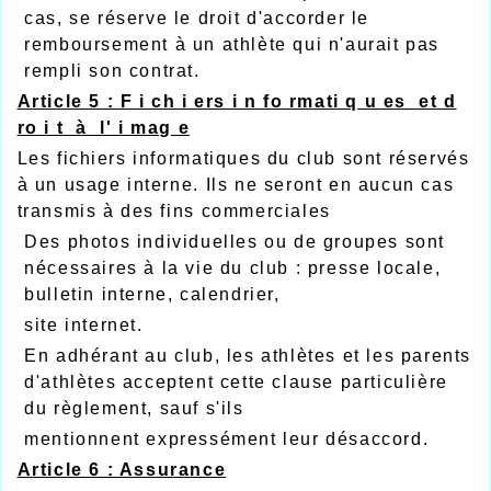
cas, se réserve le droit d'accorder le
remboursement à un athlète qui n'aurait pas
rempli son contrat.
A
r
ticle 5 : F i ch i ers i n fo rmati q u es et d
ro i t à l' i mag e
Les fichiers informatiques du club sont réservés
à un usage interne. Ils ne seront en aucun cas
transmis à des fins commerciales
Des photos individuelles ou de groupes sont
nécessaires à la vie du club : presse locale,
bulletin interne, calendrier,
site internet.
En adhérant au club, les athlètes et les parents
d'athlètes acceptent cette clause particulière
du règlement, sauf s'ils
mentionnent expressément leur désaccord.
A
r
ticle 6 : Assurance