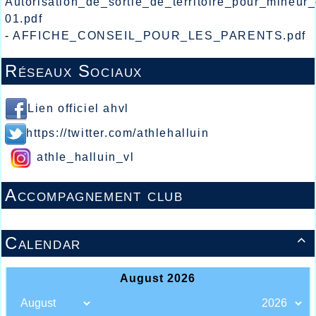
Autorisation_de_sortie_de_territoire_pour_mineur
01.pdf
-
AFFICHE_CONSEIL_POUR_LES_PARENTS.pdf
Réseaux Sociaux
Lien officiel ahvl
https://twitter.com/athlehalluin
athle_halluin_vl
Accompagnement club
Calendar
