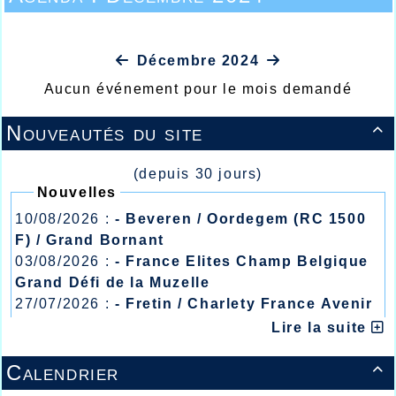
Décembre 2024
Aucun événement pour le mois demandé
Nouveautés du site

(depuis 30 jours)
Nouvelles
10/08/2026 :
- Beveren / Oordegem (RC 1500
F) / Grand Bornant
03/08/2026 :
- France Elites Champ Belgique
Grand Défi de la Muzelle
27/07/2026 :
- Fretin / Charlety France Avenir
/ Heusden Zolder
Lire la suite
20/07/2026 :
- Courtrai / Mont des Cats
13/07/2026 :
- Lyon / Meeting Abeilles /
Calendrier

Régionaux /