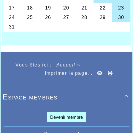
Maaike & Agathe pré meeting Liévin
Déjà pour se qualifier pour le championnat
de France « Elites » il faut atteindre un très
Vous êtes ici :
Accueil
»
bon niveau de performance, et l’Athlétisme
Imprimer la page...
Halluin Val de Lys est fier de compter parmi
ses licenciés une athlète féminine capable
de satisfaire à ce niveau. Certes dans les
annales du club d’athlétisme Halluinois ce
Espace membres

n’est pas une première, faut-il rappeler les
antécédents des athlètes au sommet
national ou en équipe de France que furent
Jean-Marie Gevaert, Bernard Decatoire,
Devenir membre
Rémi Rampteau, Michel Gevaert et Benoît
Zwierchleski, et bien il faut maintenant
rajouter la féminine Agathe Delahoutre qui