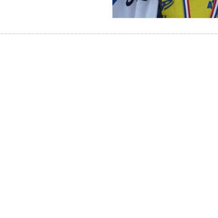
SUPER EMMA MEIRHAEGHE AUX INTE
 Picardie, à St Quentin, que se sont déroulés les c
où trois athlètes de l’AHVL s’étaient qualifiés.
ne Emma Meirhaeghe a démontrée une fois de p