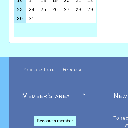
inconte
s’amélio
En effet
finish d
Belle pe
son meil
Enfin s
les 13 m
You are here :
Home
»
Member's area
New

To re
Become a member
w