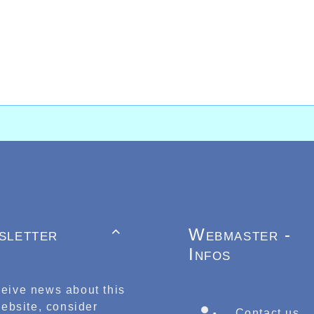
stables de cette saison 2012 sur 1000m, distance o
rer.
, elle devait s’imposer et décrocher le titre Inte
évastateur en 3.05.95, améliorant une fois de plus s
rformance également sur 2000m d’Helena Méloni, qui,
leur chrono de la saison en terminant à la 9ème pla
ur 2000m encore, mais cette fois-ci à la marche at
inutes réalisant 12.59.03, en prenant la 10ème plac
sletter
Webmaster -

Infos
ceive news about this
ebsite, consider
Contact us