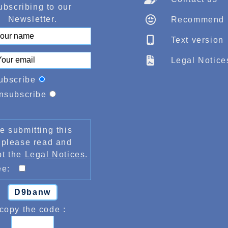
ubscribing to our
Newsletter.
Recommend
Text version
Legal Notice
ubscribe
nsubscribe
e submitting this
 please read and
pt the
Legal Notices
.
ree:
D9banw
copy the code :