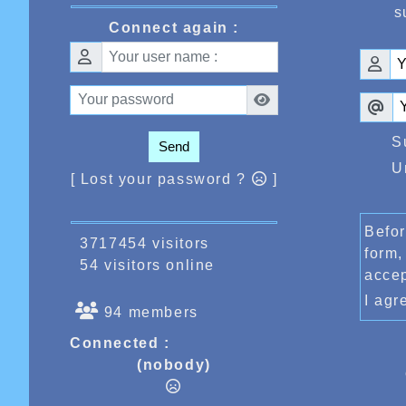
s
Connect again :
S
Send
U
[ Lost your password ?
]
Befor
3717454 visitors
form,
54 visitors online
acce
I ag
94 members
Connected :
(nobody)