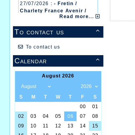
27/07/2026 :
- Fretin /
Charlety France Avenir /
Read more...
Heusden Zolder
20/07/2026 :
- Courtrai /
To contact us

Mont des Cats
13/07/2026 :
- Lyon /
Meeting Abeilles /
To contact us
Régionaux /
Calendar

C’est en
minimes 
La jeu