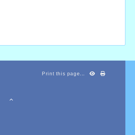
ù Emma, ces dernières semaines, n’a fait que
rrégional suite à une superbe course avec un
on record personnel.
 elle aussi, devait réaliser pour l’occasion
ce en 7.35.65.
hlétique, Clémence Guirous, descendait sous
e.
Print this page...
