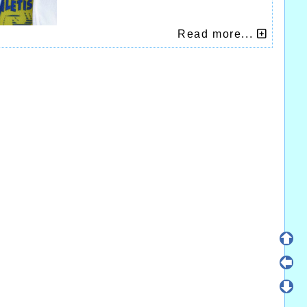
Read more...
RREGIONAUX SUR 1000m
hampionnats Interrégionaux sur piste pour les
lus sa très bonne forme et les progrès