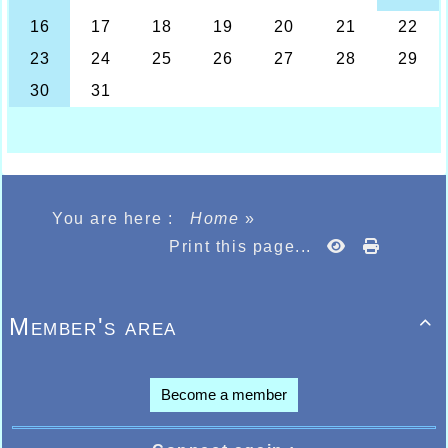
alors que sur 1500m la cadette Célia Haquette
réalisait 5.27.03 et Clara Monnier 5.51.63. Sur
800m la cadette Daryl Ann Degraeve réalisait
2.37.16
LE VETERAN GUILLAUME DESIMPLAERE
AU CHAMPIONNATS DE FRANCE
C’est en Bretagne, à Fougères que se
déroulaient les championnats de France
d’athlétisme vétérans où Guillaume
Desimplaere était qualifié, il devait participer
au pentathlon soit 5 épreuves, il devait
totaliser 1798 points prenant la 6ème place
You are here :
Home
»
avec les performances suivantes, 4m72 au
saut en longueur, 26m87 au lancer de javelot,
Print this page...
29.02 sur 200m, 24m29 au lancer de disque et
6.09.01 sur 1500m.
Member's area

Become a member