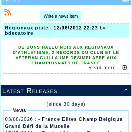
Write a news item
Régionaux piste
-
12/06/2012 22:23
by
bdecatoire
DE BONS HALLUINOIS AUX REGIONAUX
D’ATHLETISME, 2 RECORDS DU CLUB ET LE
VETERAN GUILLAUME DESIMPLAERE AUX
CHAMPIONNATS DE FRANCE
Read more...
Ils étaient bien présent les athlètes Halluinois
aux championnats Régionaux le week-end
dernier, qui se déroulaient au Stadium Nord
sur deux journées, la première en avant
Latest Releases

programme du Meeting du Nord du Stadium,
et la seconde le lendemain sur le même site.
Deux records du club devaient tomber sur ces
(since 30 days)
championnats, celui du 5000m marche cadet
News
avec Amaury Lamiaux, médaille de bronze et
record en 26.04.5 et le senior Franck Van
03/08/2026 :
- France Elites Champ Belgique
Lierde médaille d’argent et record également
Grand Défi de la Muzelle
sur 20kms marche en 1h52.03.