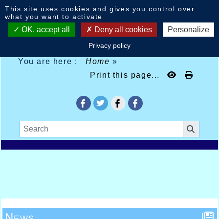
Cookies management panel
This site uses cookies and gives you control over
what you want to activate
OK, accept all
Deny all cookies
Personalize
Privacy policy
You are here :
Home
»
Print this page...
News