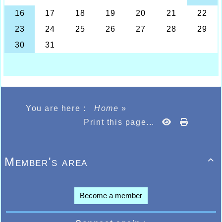
prenant une très belle 4ème place, sans
oublier Clément Laruelle 73ème, Nathan
Waegebaert 83ème.
Qualification également pour Justin Jude sur
la course Elite, Justin devait lui aussi se sentir
très à l’aise sur ce parcours difficile en
prenant une excellente 11ème place, alors que
derrière le bon retour d’Anthony Wasson après
opération du tendon, il terminait 47ème,
Aurélien Pinck 60ème, Philippe Lefebvre
142ème, l’équipe prenait une belle 7ème place
sur 17 classées.
You are here :
Home
»
Chez les cadettes filles, 6ème place pour
l’équipe avec la qualification individuelle de
Print this page...
Célia Haquette en progrès constant 17ème,
Delphine Méloni également qualifiée
individuellement 29ème, Daryl-Ann Degraeve
61ème, Margaux Fernandes 67ème. Chez les
Member's area

juniors filles Clara Monnier devait également
décrocher son billet pour La Roche sur Yon en
prenant une belle 18ème place. Bonne
prestation aussi pour l’équipe du cross court
Become a member
avec une belle 37ème place d’Anthony
Puteanus, 51ème pour Soulaiman Oulad
Moussa, 56ème Najib Temouchi, 83ème pour