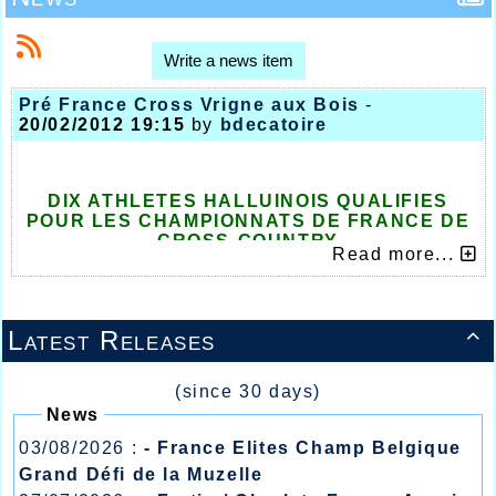
Write a news item
Pré France Cross Vrigne aux Bois
-
20/02/2012 19:15
by
bdecatoire
DIX ATHLETES HALLUINOIS QUALIFIES
POUR LES CHAMPIONNATS DE FRANCE DE
CROSS-COUNTRY
Read more...
Sur un après-midi, les conditions
atmosphériques furent à la fois très bonnes et
dantesques à Vrigne aux Bois dans les
Ardennes pour les demi-finales des
Latest Releases

championnats de France de cross-country,
ultime étape à l’échéance nationale du 4 mars
prochain à la Roche sur Yon.
(since 30 days)
Les dirigeants Halluinois espéraient beaucoup
News
de leur équipe junior emmenée par un Thomas
Deleu fort des ses deux records régionaux sur
03/08/2026 :
- France Elites Champ Belgique
1000m et 1500m des précédentes semaines,
Grand Défi de la Muzelle
mais une équipe est une équipe, et un seul