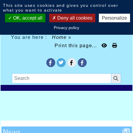
Cookies management panel
This site uses cookies and gives you control over
what you want to activate
OK, accept all
Deny all cookies
Personalize
Privacy policy
You are here :
Home
»
Print this page...
News