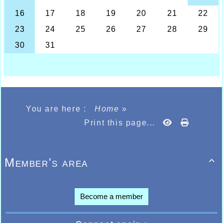
Chloé Simon 83ème.
Côté garçons, les plus jeunes poussins
devaient également remporter le titre par
équipe avec Timothé Vanoverberghe 8ème,
Antoine Douvry 12ème, Simon Catoire 13ème,
Nicolas Damageux 16ème ; l’équipe 2 prenait
la 22ème place avec Pierre-Louis Sory 20ème,
Baptiste Dhalluin 45ème, Théo Naassens
52ème, Léo Wecxsteen 61ème, Quentin
Virassamy-Padeyen 63ème, Blaise Prevost
67ème, Robin Verriest 115ème, Valentin Danel
129ème, Chakir Naoufal Salah-a 135ème.
You are here :
Home
»
Chez les benjamins l’équipe Halluinoise
terminait 10ème avec Tristan Gamot 13ème,
Print this page...
William Vanacker 26ème, Joseph Morillon
57ème, Benjamin Bonnafoux 105ème. Chez
les minimes garçons Anthony Truyen montait
lui aussi sur le podium à la 3ème place suite à
Member's area

une très belle course, derrière Martial Petite
15ème, Corentin Vanoverberghe 38ème, Léo
Campion-Laplaige 39ème, l’équipe prenait une
belle 5ème place.
Become a member
Le lendemain à Auby, grosse impression de
l’équipe des juniors garçons qui devait
remporter le titre ainsi que le titre individuel