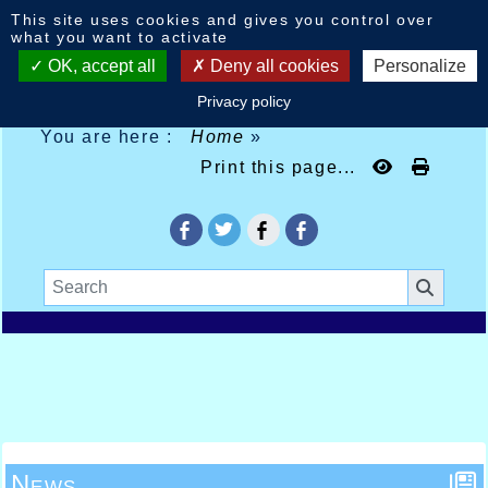
Cookies management panel
This site uses cookies and gives you control over
what you want to activate
OK, accept all
Deny all cookies
Personalize
Privacy policy
You are here :
Home
»
Print this page...
News