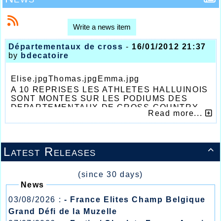
Write a news item
Départementaux de cross
-
16/01/2012 21:37
by
bdecatoire
Elise.jpgThomas.jpgEmma.jpg
A 10 REPRISES LES ATHLETES HALLUINOIS
SONT MONTES SUR LES PODIUMS DES
DEPARTEMENTAUX DE CROSS-COUNTRY
Read more...
Premier grand rendez-vous hivernal pour le
demi-fond régional, les championnats
Départementaux de cross-country se
déroulaient le week-end dernier, le samedi
Latest Releases

pour les jeunes à Coudekerque Branche, le
dimanche à Auby, près de Douai, pour les
adultes et il faut dire que les athlètes
(since 30 days)
Halluinois ne devaient pas passer inaperçus.
News
En effet à 10 reprises les Halluinois devaient
être appelés aux différents podiums avec
03/08/2026 :
- France Elites Champ Belgique
notamment une grosse satisfaction pour les
Grand Défi de la Muzelle
dirigeants Halluinois chez les jeunes où les