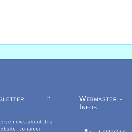
sletter
Webmaster -

Infos
ceive news about this
ebsite, consider
Contact us