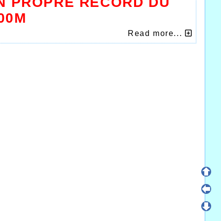
ON PROPRE RECORD DU
00M
 devait se distinguer en battant son propre
Read more...
41''39, en terminant à la 3ème place de cette
n devait réaliser là 3'41''36, améliorant
tance. Un Florian en grande forme que nous
 Meeting National.
re ressortir la très bonne performan e d!
e sa meilleure performance en réalisant