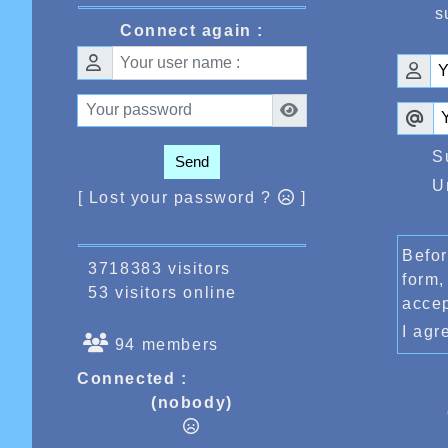
s
Connect again :
S
Send
U
[ Lost your password ?
]
Befor
3718383 visitors
form,
53 visitors online
acce
I ag
94 members
Connected :
(nobody)