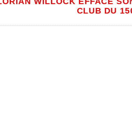
LORIAN WILLOCK EFFACE S
CLUB DU 15
u Meeting de Ciney en Belgique que Florian Willock
u club et personnel sur 1500m qu'il déteanit avec 3'
 que Bilal Safani remportait en 3'39''41, Floria
ement son recors personnel et du club sur la dis
rons sur la piste du stade Wancquet à l'occasion du
s de la même compétition, il faut également fai
Imran Kabbour qui lui aussi sur 1500m amélior
FLORIAN !!!