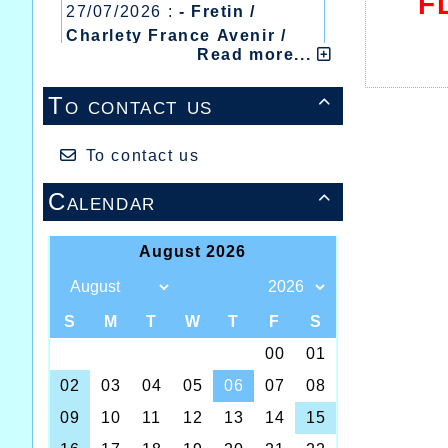
F
27/07/2026 :
- Fretin /
Charlety France Avenir /
Read more...
Heusden Zolder
C'est a
20/07/2026 :
- Courtrai /
record d
To contact us
épreuve

Mont des Cats
sensibl
13/07/2026 :
- Lyon /
retrouve
Meeting Abeilles /
To contact us
Au cour
junior 
Régionaux /
3'58''25
Calendar

BRAVO 