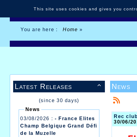
Cookies management panel
This site uses cookies and gives you contr
You are here :
Home
»
Latest Releases
News

(since 30 days)
News
Rec club
03/08/2026 :
- France Elites
30/06/20
Champ Belgique Grand Défi
de la Muzelle