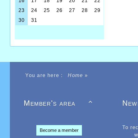
You are here :
Home
»
Member's area
New

To re
Become a member
w