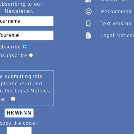
ubscribing to our
ENCORE DES RECORDS
Newsletter.
Recommend
À L’AHV
Text version
Legal Notice
ubscribe
nsubscribe
e submitting this
 please read and
pt the
Legal Notices
.
ree:
HKWhNN
copy the code :