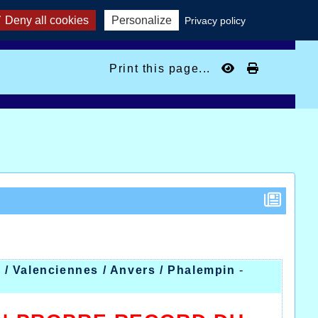
Deny all cookies
Personalize
Privacy policy
Print this page...
 / Valenciennes / Anvers / Phalempin
-