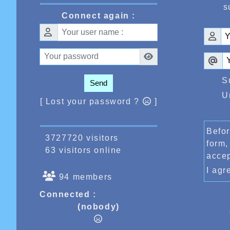
s
tard, m
Connect again :
peu d’a
haute i
épreuve
en 16’1
toujour
« Avenir
Dans l
S
quelque
Send
sur 800
U
place a
[ Lost your password ?
]
Augusti
Masquel
aussi. 
Befor
3727720 visitors
Belges,
form,
2’08’’6
63 visitors online
acce
cadett
Hanan N
I ag
plus ra
94 members
À Catan
champio
Connected :
Crowet 
(nobody)
Il y av
départ 