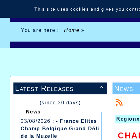
Cookies management panel
This site uses cookies and gives you contr
You are here :
Home
»
Latest Releases
News

(since 30 days)
News
Regionx
03/08/2026 :
- France Elites
Champ Belgique Grand Défi
CHA
de la Muzelle