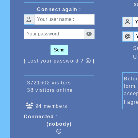
s
Connect again :
S
Send
U
[ Lost your password ?
]
Befor
3721602 visitors
form,
38 visitors online
acce
I ag
94 members
Connected :
(nobody)