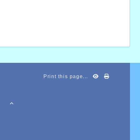
unes se déplaçaient pour un cross/trail où
c bonheur;
uteren de l'AHVL a terminé à une superbe
rn Voet le master 1 terminait l'épreuve en
, Raja Nahat del'AHVL également terminait
Print this page...
