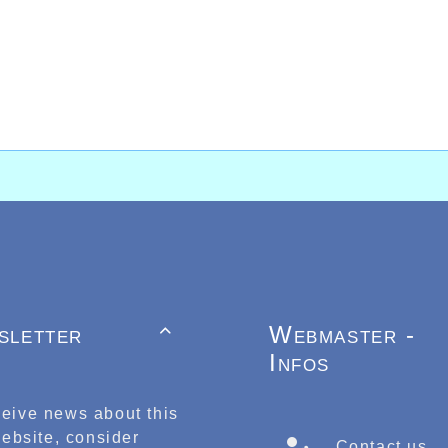
ants.
 dimanche matin c’est à Estaimpuis que quelques je
ment sous un beau soleil ils devaient s’éclater ave
 également qu'à Den Haag en Hollande Sander Verca
ace sur le semi marathon en 1h05'08'' alors que Bjo
1h11'25'', tandis qu'au semi-marathon de Gentbrugge
17..
sletter
Webmaster -

Infos
ceive news about this
ebsite, consider
Contact us