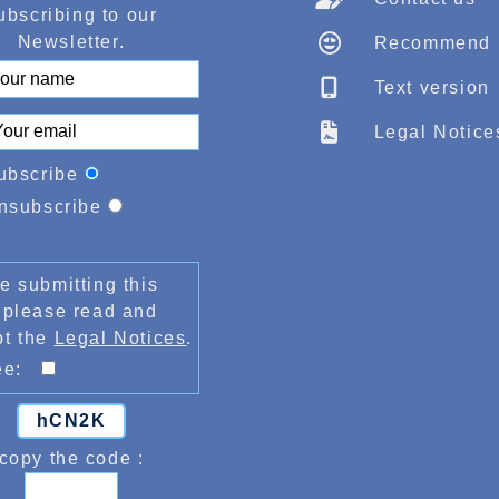
ubscribing to our
Newsletter.
Recommend
Text version
Legal Notice
ubscribe
nsubscribe
e submitting this
 please read and
pt the
Legal Notices
.
ree:
hCN2K
copy the code :