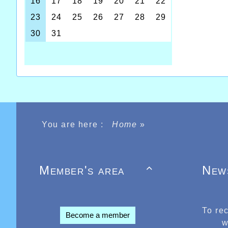
particip
ICI
Aors que
la égale
A noter
13ème pl
lui en 
en 1h11'
You are here :
Home
»
Member's area
New

To re
Become a member
w