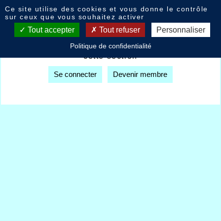
Panneau de gestion des cookies
Ce site utilise des cookies et vous donne le contrôle
Forum
sur ceux que vous souhaitez activer
Tout accepter
Tout refuser
Personnaliser
Vous devez être membre autorisé pour accéder à
Politique de confidentialité
cette section
Se connecter
Devenir membre