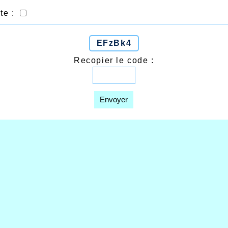
te :
EFzBk4
Recopier le code :
Envoyer