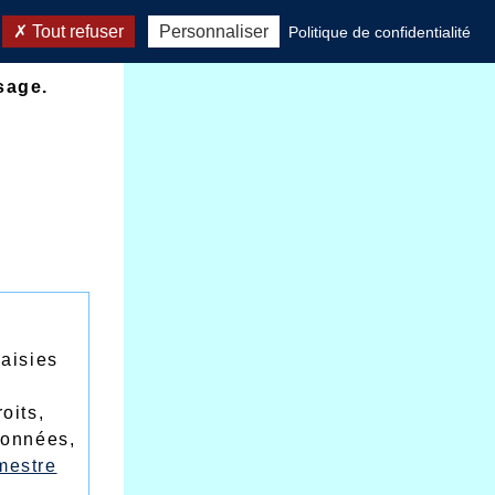
Tout refuser
Personnaliser
Politique de confidentialité
sage.
saisies
oits,
données,
estre