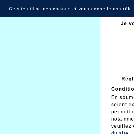
Panneau de gestion des cookies
Recomman
Ce site utilise des cookies et vous donne le contrôle
Je v
Règl
Conditio
En soume
soient e
permettr
notammen
veuillez
du site
.