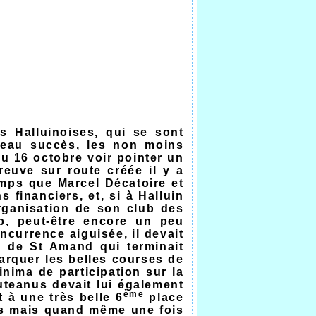
s Halluinoises, qui se sont
beau succès, les non moins
u 16 octobre voir pointer un
preuve sur route créée il y a
mps que Marcel Décatoire et
financiers, et, si à Halluin
rganisation de son club des
ub, peut-être encore un peu
currence aiguisée, il devait
ki de St Amand qui terminait
arquer les belles courses de
inima de participation sur la
teanus devait lui également
ème
 à une très belle 6
place
nes mais quand même une fois