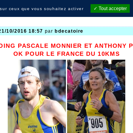
Tout accepter
 sur ceux que vous souhaitez activer
21/10/2016 18:57
par
bdecatoire
OING PASCALE MONNIER ET ANTHONY 
OK POUR LE FRANCE DU 10KMS