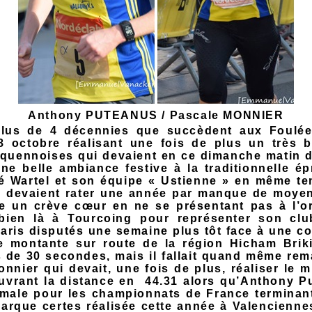
Anthony PUTEANUS / Pascale MONNIER
 plus de 4 décennies que succèdent aux Foulée
8 octobre réalisant une fois de plus un très 
rquennoises qui devaient en ce dimanche matin d
une belle ambiance festive à la traditionnelle é
é Wartel et son équipe « Ustienne » en même te
i devaient rater une année par manque de moyens 
ire un crève cœur en ne se présentant pas à l’o
 bien là à Tourcoing pour représenter son cl
ris disputés une semaine plus tôt face à une con
rce montante sur route de la région Hicham Bri
 de 30 secondes, mais il fallait quand même rem
nnier qui devait, une fois de plus, réaliser le m
uvrant la distance en 44.31 alors qu’Anthony Pu
imale pour les championnats de France terminant
marque certes réalisée cette année à Valencien