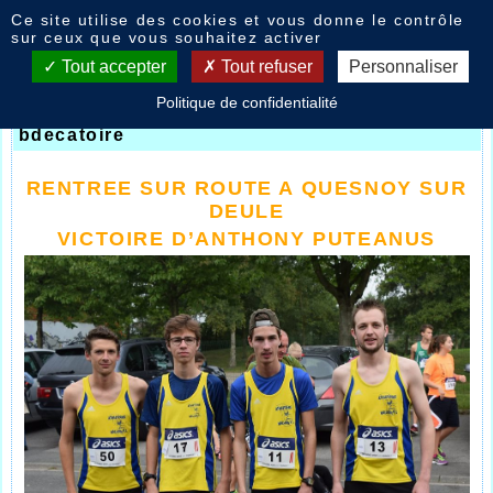
Panneau de gestion des cookies
Ce site utilise des cookies et vous donne le contrôle
Nouvelles
sur ceux que vous souhaitez activer
Tout accepter
Tout refuser
Personnaliser
Politique de confidentialité
Quesnoy sur Deûle
- le
14/09/2015 18:32
par
bdecatoire
RENTREE SUR ROUTE A QUESNOY SUR
DEULE
VICTOIRE D’ANTHONY PUTEANUS