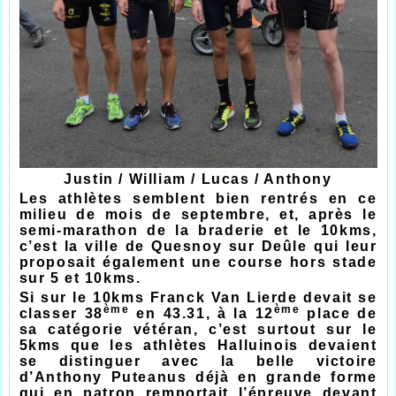
Justin / William / Lucas / Anthony
Les athlètes semblent bien rentrés en ce
milieu de mois de septembre, et, après le
semi-marathon de la braderie et le 10kms,
c’est la ville de Quesnoy sur Deûle qui leur
proposait également une course hors stade
sur 5 et 10kms.
Si sur le 10kms Franck Van Lierde devait se
ème
ème
classer 38
en 43.31, à la 12
place de
sa catégorie vétéran, c’est surtout sur le
5kms que les athlètes Halluinois devaient
se distinguer avec la belle victoire
d’Anthony Puteanus déjà en grande forme
qui en patron remportait l’épreuve devant