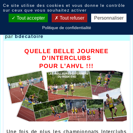
Panneau de gestion des cookies
Ce site utilise des cookies et vous donne le contrôle
Nouvelles
sur ceux que vous souhaitez activer
Tout accepter
Tout refuser
Personnaliser
Politique de confidentialité
1er tour Interclubs 2015
- le
12/05/2015 15:11
par
bdecatoire
QUELLE BELLE JOURNEE
D’INTERCLUBS
POUR L’AHVL !!!
Une fois de plus les championnats Interclubs