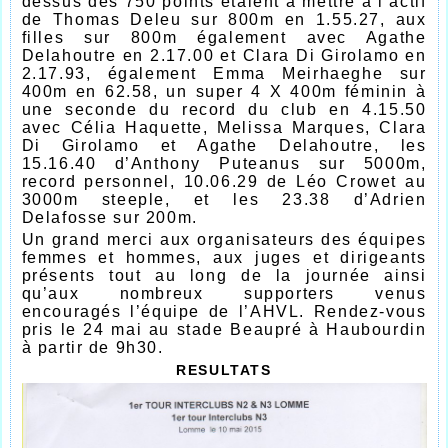
dessus des 750 points étaient à mettre à l’actif
de Thomas Deleu sur 800m en 1.55.27, aux
filles sur 800m également avec Agathe
Delahoutre en 2.17.00 et Clara Di Girolamo en
2.17.93, également Emma Meirhaeghe sur
400m en 62.58, un super 4 X 400m féminin à
une seconde du record du club en 4.15.50
avec Célia Haquette, Melissa Marques, Clara
Di Girolamo et Agathe Delahoutre, les
15.16.40 d’Anthony Puteanus sur 5000m,
record personnel, 10.06.29 de Léo Crowet au
3000m steeple, et les 23.38 d’Adrien
Delafosse sur 200m.
Un grand merci aux organisateurs des équipes
femmes et hommes, aux juges et dirigeants
présents tout au long de la journée ainsi
qu’aux nombreux supporters venus
encouragés l’équipe de l’AHVL. Rendez-vous
pris le 24 mai au stade Beaupré à Haubourdin
à partir de 9h30.
RESULTATS