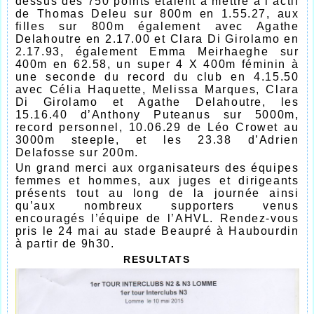
dessus des 750 points étaient à mettre à l’actif
de Thomas Deleu sur 800m en 1.55.27, aux
filles sur 800m également avec Agathe
Delahoutre en 2.17.00 et Clara Di Girolamo en
2.17.93, également Emma Meirhaeghe sur
400m en 62.58, un super 4 X 400m féminin à
une seconde du record du club en 4.15.50
avec Célia Haquette, Melissa Marques, Clara
Di Girolamo et Agathe Delahoutre, les
15.16.40 d’Anthony Puteanus sur 5000m,
record personnel, 10.06.29 de Léo Crowet au
3000m steeple, et les 23.38 d’Adrien
Delafosse sur 200m.
Un grand merci aux organisateurs des équipes
femmes et hommes, aux juges et dirigeants
présents tout au long de la journée ainsi
qu’aux nombreux supporters venus
encouragés l’équipe de l’AHVL. Rendez-vous
pris le 24 mai au stade Beaupré à Haubourdin
à partir de 9h30.
RESULTATS