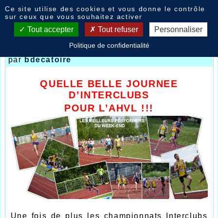
Panneau de gestion des cookies
Ce site utilise des cookies et vous donne le contrôle
Nouvelles
sur ceux que vous souhaitez activer
Tout accepter
Tout refuser
Personnaliser
Politique de confidentialité
1er tour Interclubs 2015
- le
12/05/2015 15:11
par
bdecatoire
QUELLE BELLE JOURNEE
D’INTERCLUBS
POUR L’AHVL !!!
Une fois de plus les championnats Interclubs